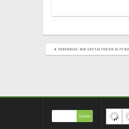
VORHERIGER
VORHERIGE:
WIR GESTALTEN DIE ALTE 
BEITRAG:
Suchen
nach: