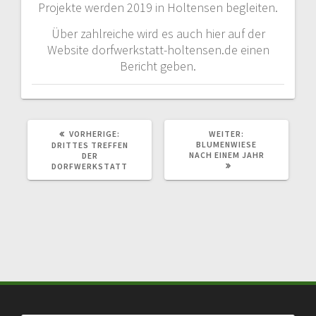
Projekte werden 2019 in Holtensen begleiten.
Über zahlreiche wird es auch hier auf der
Website dorfwerkstatt-holtensen.de einen
Bericht geben.
VORHERIGER
NÄCHSTER
VORHERIGE:
WEITER:
BEITRAG:
BEITRAG:
BLUMENWIESE
DRITTES TREFFEN
NACH EINEM JAHR
DER
DORFWERKSTATT